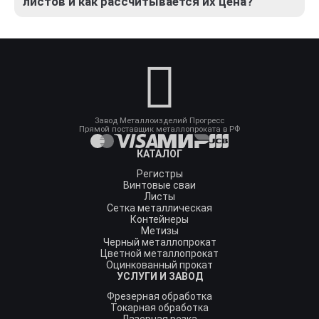
листов и как рассчитывается их цена?
они используются для изготовления теплообменников,
Медь легко поддается пайке, сварке, резке и гибке, что
токопроводящих шин, заземляющих контуров, деталей
позволяет создавать детали сложной геометрической
приборов и химических емкостей.
формы. Стоимость медного листа напрямую зависит от
его толщины, состояния твердости (мягкий или
твердый), веса карты и текущей рыночной стоимости
меди марки М1.
Завод Металлоизделий Прогресс
Прямой поставщик металлопроката в РФ
КАТАЛОГ
Регистры
Винтовые сваи
Листы
Сетка металлическая
Контейнеры
Метизы
Черный металлопрокат
Цветной металлопрокат
Оцинкованный прокат
УСЛУГИ И ЗАВОД
Фрезерная обработка
Токарная обработка
Лазерная резка