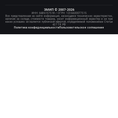
ЗМИП © 2007-2026
ИНН: 6686157518
/ ОГРН: 1236600077515
Вся представленная на сайте информация, касающаяся технических характеристик,
наличия на складе, стоимости товаров, носит информационный характер и ни при
каких условиях не является публичной офертой, определяемой положениями Статьи
437 ГК РФ
Политика конфиденциальности
Пользовательское соглашение