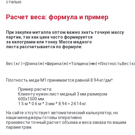
сталью.
Расчет веса: формула и пример
При закупке металла оптом важно знать точную массу
партии, так как цена часто формируется
за килограмм или тонну. Масса медного
листа рассчитывается по формуле:
Вес(кг)=Длина(м)×Ширина(м)×Толщина(мм)×ПлотностьВес(к
Плотность меди М1 принимается равной 8.94 кг/дм³.
Пример расчета:
Клиенту нужен лист медный 3 мм размером
600х1500 мм.
1.5 м * 0.6 м * 3 мм * 8.94 = 24.14 кг.
На сайте отсутствует автоматический калькулятор, но
наши менеджеры готовы оперативно
произвести точный расчет объема и веса заказа по вашим
параметрам.