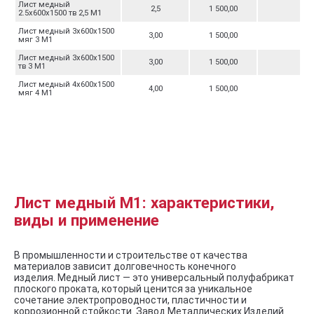
Лист медный
2,5
1 500,00
М
2.5х600х1500 тв 2,5 М1
Лист медный 3х600х1500
3,00
1 500,00
М
мяг 3 М1
Лист медный 3х600х1500
3,00
1 500,00
М
тв 3 М1
Лист медный 4х600х1500
4,00
1 500,00
М
мяг 4 М1
Лист медный М1: характеристики,
виды и применение
В промышленности и строительстве от качества
материалов зависит долговечность конечного
изделия. Медный лист — это универсальный полуфабрикат
плоского проката, который ценится за уникальное
сочетание электропроводности, пластичности и
коррозионной стойкости. Завод Металлических Изделий