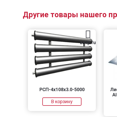
Другие товары нашего п
zmip.ru
РСП-4x108x3.0-5000
Лист нерж. 
AISI 304 (0
В корзину
В кор