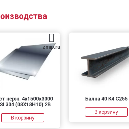
роизводства
zmip.ru
zmip.ru
4х1500х3000
Балка 40 К4 С255
8Х18Н10) 2B
В корзину
зину