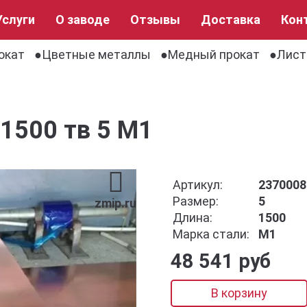
Услуги
О заводе
Отзывы
Доставка
Кон
окат
Цветные металлы
Медный прокат
Лист
1500 тв 5 М1
Артикул:
2370008
Размер:
5
zmip.ru
Длина:
1500
Марка стали:
М1
48 541 руб
В корзину