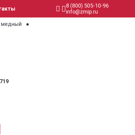
8 (800) 505-10-96
такты
info@zmip.ru
 медный
719