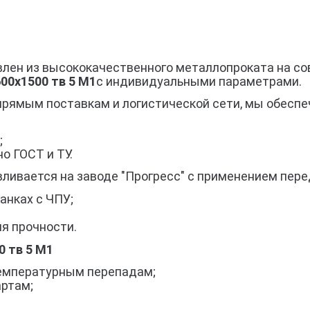
влен из высококачественного металлопроката на с
00х1500 тв 5 М1
с индивидуальными параметрами.
прямым поставкам и логистической сети, мы обеспе
;
о ГОСТ и ТУ.
вливается на заводе "Прогресс" с применением пере
анках с ЧПУ;
я прочности.
 тв 5 М1
 температурным перепадам;
артам;