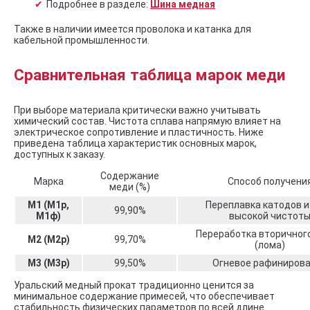
Подробнее в разделе:
Шина медная
Также в наличии имеется проволока и катанка для
кабельной промышленности.
Сравнительная таблица марок меди
При выборе материала критически важно учитывать
химический состав. Чистота сплава напрямую влияет на
электрическое сопротивление и пластичность. Ниже
приведена таблица характеристик основных марок,
доступных к заказу.
Содержание
Марка
Способ получени
меди (%)
М1 (М1р,
Переплавка катодов и
99,90%
М1ф)
высокой чистот
Переработка вторичног
М2 (М2р)
99,70%
(лома)
М3 (М3р)
99,50%
Огневое рафиниров
Уральский медный прокат традиционно ценится за
минимальное содержание примесей, что обеспечивает
стабильность физических параметров по всей длине