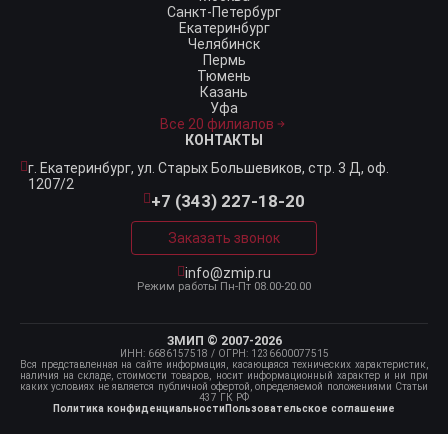
Санкт-Петербург
Екатеринбург
Челябинск
Пермь
Тюмень
Казань
Уфа
Все 20 филиалов
КОНТАКТЫ
г. Екатеринбург,
ул. Старых Большевиков, стр. 3 Д, оф.
1207/2
+7 (343) 227-18-20
Заказать звонок
info@zmip.ru
Режим работы
Пн-Пт 08.00-20.00
ЗМИП © 2007-2026
ИНН: 6686157518
/ ОГРН: 1236600077515
Вся представленная на сайте информация, касающаяся технических характеристик,
наличия на складе, стоимости товаров, носит информационный характер и ни при
каких условиях не является публичной офертой, определяемой положениями Статьи
437 ГК РФ
Политика конфиденциальности
Пользовательское соглашение