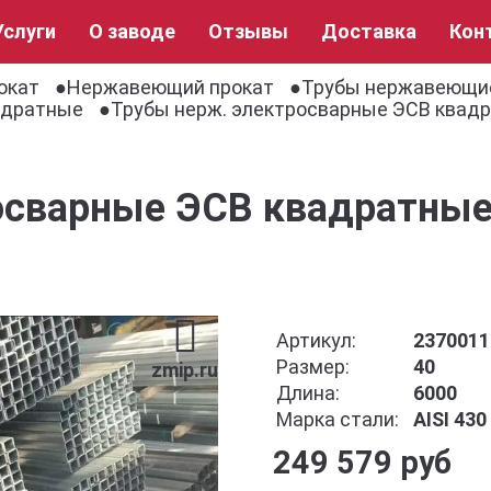
Услуги
О заводе
Отзывы
Доставка
Кон
окат
Нержавеющий прокат
Трубы нержавеющи
адратные
Трубы нерж. электросварные ЭСВ квадра
осварные ЭСВ квадратные 
Артикул:
2370011
Размер:
40
zmip.ru
Длина:
6000
Марка стали:
AISI 430
249 579 руб