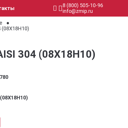
8 (800) 505-10-96
такты
info@zmip.ru
е
 (08Х18Н10)
ISI 304 (08Х18Н10)
780
4 (08Х18Н10)