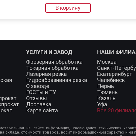
В корзину
УСЛУГИ И ЗАВОД
НАШИ ФИЛИ
Фрезерная обработка
Москва
Токарная обработка
Санкт-Петербу
Лазерная резка
Екатеринбург
еская
Гидроабразивная резка
Челябинск
О заводе
Пермь
ГОСТы и ТУ
Тюмень
прокат
Отзывы
Казань
опрокат
Доставка
Уфа
рокат
Карта сайта
Все 20 филиал
дставленная на сайте информация, касающаяся технических характ
 на складе, стоимости товаров, носит информационный характер и ни п