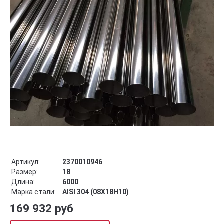
Артикул:
2370010946
Размер:
18
Длина:
6000
Марка стали:
AISI 304 (08Х18Н10)
169 932 руб