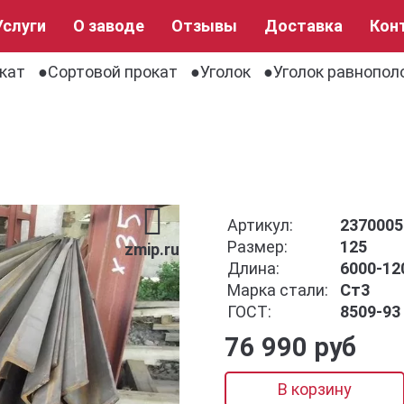
Услуги
О заводе
Отзывы
Доставка
Кон
кат
Сортовой прокат
Уголок
Уголок равнопо
Артикул:
2370005
Размер:
125
zmip.ru
Длина:
6000-12
Марка стали:
Ст3
ГОСТ:
8509-93
76 990 руб
В корзину