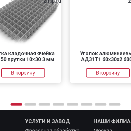
zmip.ru
z
ка кладочная ячейка
Уголок алюминиевы
50 прутки 10×30 3 мм
АД31Т1 60х30х2 600
В корзину
В корзину
УСЛУГИ И ЗАВОД
НАШИ ФИЛИ
Фрезерная обработка
Москва