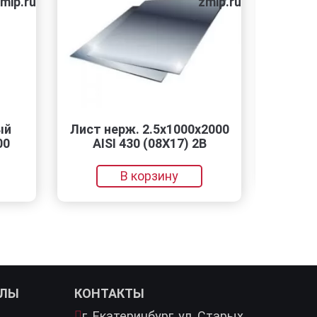
mip.ru
zmip.ru
й
Лист нерж. 2.5х1000х2000
РЗП-
0
AISI 430 (08Х17) 2B
В корзину
АЛЫ
КОНТАКТЫ
г. Екатеринбург,
ул. Старых