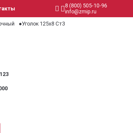
8 (800) 505-10-96
такты
info@zmip.ru
лочный
Уголок 125х8 Ст3
123
000