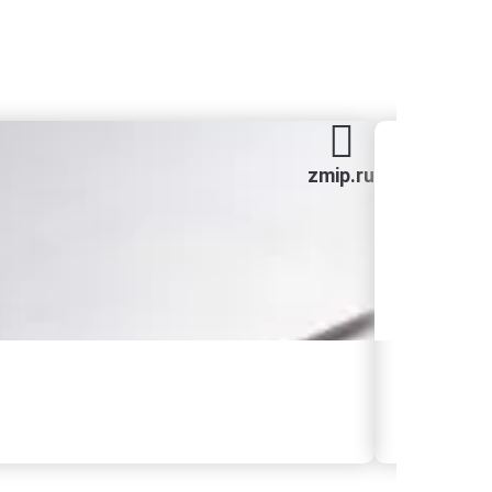
zmip.ru