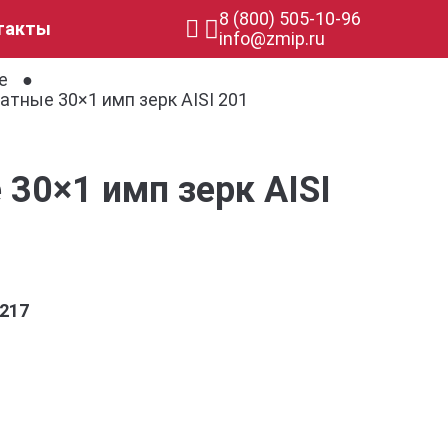
8 (800) 505-10-96
такты
info@zmip.ru
е
тные 30×1 имп зерк AISI 201
30×1 имп зерк AISI
217