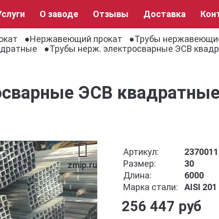
Услуги
О заводе
Отзывы
Доставка
Кон
окат
Нержавеющий прокат
Трубы нержавеющи
адратные
Трубы нерж. электросварные ЭСВ квадра
сварные ЭСВ квадратные 
Артикул:
2370011
Размер:
30
zmip.ru
Длина:
6000
Марка стали:
AISI 201
256 447 руб