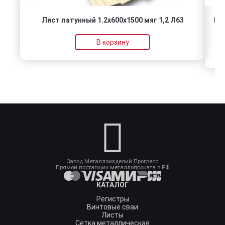
Лист латунный 1.2х600х1500 мяг 1,2 Л63
Го
В корзину
Завод Металлоизделий Прогресс
Прямой поставщик металлопроката в РФ
КАТАЛОГ
Регистры
Винтовые сваи
Листы
Сетка металлическая