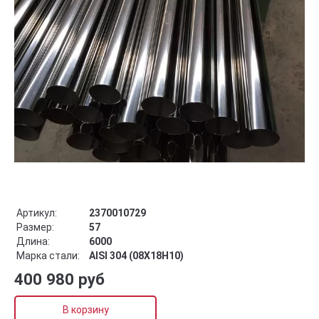
Артикул:
2370010729
Размер:
57
Длина:
6000
Марка стали:
AISI 304 (08Х18Н10)
400 980 руб
В корзину