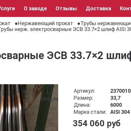
Услуги
О заводе
Отзывы
Доставка
Кон
окат
Нержавеющий прокат
Трубы нержавеющи
Трубы нерж. электросварные ЭСВ 33.7×2 шлиф AISI 3
сварные ЭСВ 33.7×2 шлиф
Артикул:
2370010
Размер:
33,7
zmip.ru
Длина:
6000
Марка стали:
AISI 30
354 060 руб