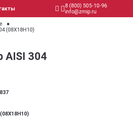
8 (800) 505-10-96
такты
info@zmip.ru
е
04 (08Х18Н10)
 AISI 304
837
4 (08Х18Н10)