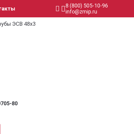
8 (800) 505-10-96
такты
info@zmip.ru
рубы ЭСВ 48х3
0705-80