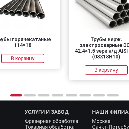
чекатаные
Трубы нерж.
×18
электросварные ЭСВ
42.4×1.5 зерк н/д AISI 304
(08Х18Н10)
зину
В корзину
УСЛУГИ И ЗАВОД
НАШИ ФИЛИ
Фрезерная обработка
Москва
Токарная обработка
Санкт-Петербу