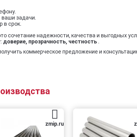
ефону.
 ваши задачи.
 в срок.
это сочетание надежности, качества и выгодных ус
у:
доверие, прозрачность, честность
.
получить коммерческое предложение и консультаци
роизводства
zmip.ru
zmip.ru