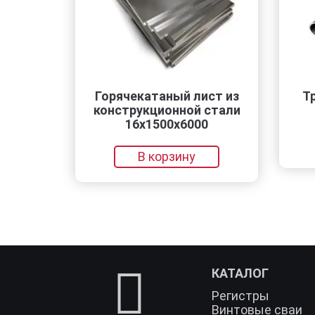
Горячекатаный лист из
Трубы горя
конструкционной стали
114
16х1500х6000
В кор
В корзину
КАТАЛОГ
Регистры
Винтовые сваи