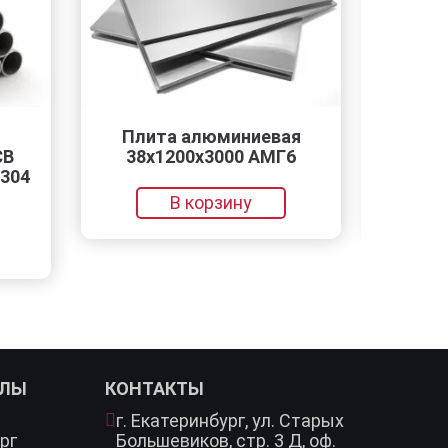
Плита алюминиевая
Трубы горяче
38x1200x3000 АМГ6
146×20
В корзину
В корзин
АЛЫ
КОНТАКТЫ
г. Екатеринбург,
ул. Старых
рг
Большевиков, стр. 3 Д, оф.