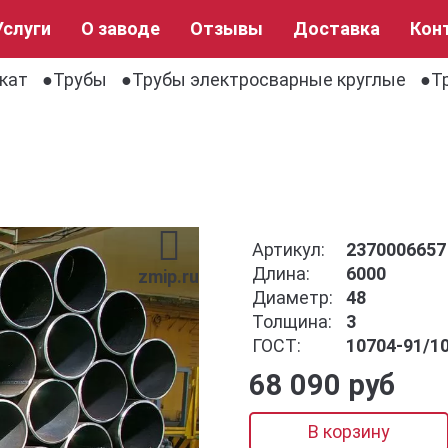
Услуги
О заводе
Отзывы
Доставка
Кон
кат
Трубы
Трубы электросварные круглые
Т
Артикул:
2370006657
Длина:
6000
zmip.ru
Диаметр:
48
Толщина:
3
ГОСТ:
10704-91/1
68 090 руб
В корзину