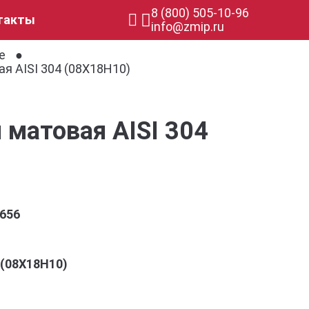
8 (800) 505-10-96
такты
info@zmip.ru
е
я AISI 304 (08Х18Н10)
 матовая AISI 304
656
4 (08Х18Н10)