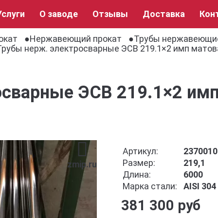
Услуги
О заводе
Отзывы
Доставка
Кон
окат
Нержавеющий прокат
Трубы нержавеющи
Трубы нерж. электросварные ЭСВ 219.1×2 имп матова
сварные ЭСВ 219.1×2 имп
Артикул:
2370010
Размер:
219,1
zmip.ru
Длина:
6000
Марка стали:
AISI 30
381 300 руб