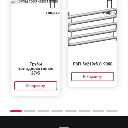
zmip.ru
zmip.ru
Трубы
РЗП-5x219x5.0-9000
РС
холоднокатаные
27×5
В корзину
В корзину