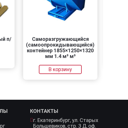
Саморазгружающийся
Лист нерж. 1.5х150
амоопрокидывающийся)
AISI 430 (08Х17) 
нтейнер 1855×1250×1320
мм 1.4 м³ м³
В корзину
В корзину
АЛЫ
КОНТАКТЫ
г. Екатеринбург,
ул. Старых
рг
Большевиков, стр. 3 Д, оф.