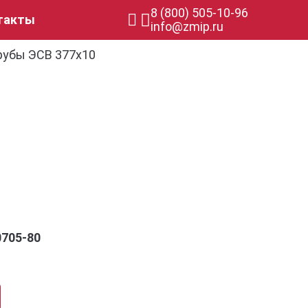
8 (800) 505-10-96
такты
info@zmip.ru
рубы ЭСВ 377х10
0705-80