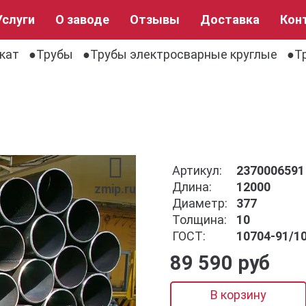
Услуги
О заводе
Отзывы
Доставка
Кон
кат
Трубы
Трубы электросварные круглые
Т
Артикул:
2370006591
Длина:
12000
zmip.ru
Диаметр:
377
Толщина:
10
ГОСТ:
10704-91/1
89 590 руб
В корзину