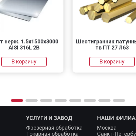
500х3000
Шестигранник латунный п/
2B
тв ПТ 27 Л63
(с
ко
у
В корзину
УСЛУГИ И ЗАВОД
НАШИ ФИЛИ
Фрезерная обработка
Москва
Токарная обработка
Санкт-Петербу