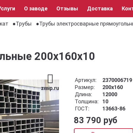
Услуги
О заводе
Отзывы
Доставка
Кон
кат
Трубы
Трубы электросварные прямоуголь
льные 200х160х10
Артикул:
2370006719
Размер:
200x160
zmip.ru
Длина:
12000
Толщина:
10
ГОСТ:
13663-86
83 790 руб