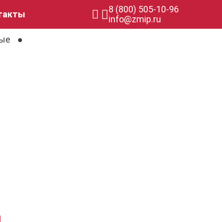
8 (800) 505-10-96
такты
info@zmip.ru
ные