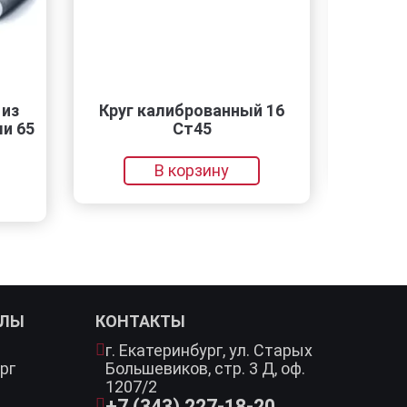
Круг калиброванный 16
РЗП-6x1
5
Ст45
В 
В корзину
АЛЫ
КОНТАКТЫ
г. Екатеринбург,
ул. Старых
рг
Большевиков, стр. 3 Д, оф.
1207/2
+7 (343) 227-18-20