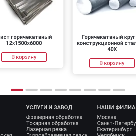
 горячекатаный
Горячекатаный круг из
2х1500х6000
конструкционной стали 6
40Х
В корзину
В корзину
УСЛУГИ И ЗАВОД
НАШИ ФИЛИ
Фрезерная обработка
Москва
Токарная обработка
Санкт-Петербу
Лазерная резка
Екатеринбург
еская
Гидроабразивная резка
Челябинск