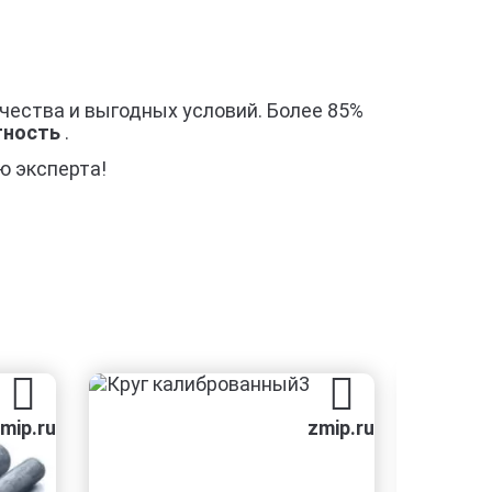
чества и выгодных условий. Более 85%
стность
.
ю эксперта!
ru
zmip.ru