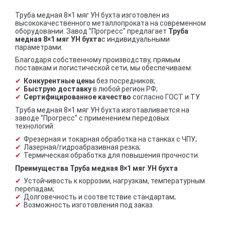
Труба медная 8×1 мяг УН бухта изготовлен из
высококачественного металлопроката на современном
оборудовании. Завод "Прогресс" предлагает
Труба
медная 8×1 мяг УН бухта
с индивидуальными
параметрами.
Благодаря собственному производству, прямым
поставкам и логистической сети, мы обеспечиваем:
Конкурентные цены
без посредников;
Быструю доставку
в любой регион РФ;
Сертифицированное качество
согласно ГОСТ и ТУ.
Труба медная 8×1 мяг УН бухта изготавливается на
заводе "Прогресс" с применением передовых
технологий:
Фрезерная и токарная обработка на станках с ЧПУ;
Лазерная/гидроабразивная резка;
Термическая обработка для повышения прочности.
Преимущества Труба медная 8×1 мяг УН бухта
Устойчивость к коррозии, нагрузкам, температурным
перепадам;
Долговечность и соответствие стандартам;
Возможность изготовления под заказ.