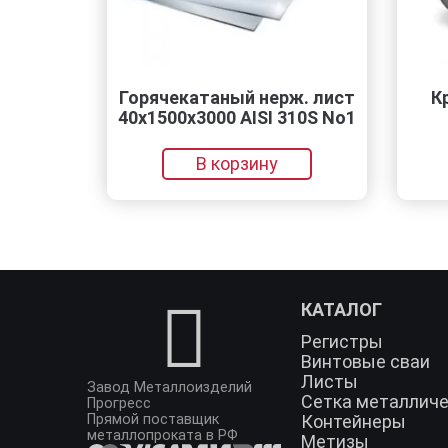
Горячекатаный нерж. лист
Круг нержавею
40х1500х3000 AISI 310S No1
40Х13
В корзину
В корзин
КАТАЛОГ
Регистры
Винтовые сваи
Листы
Завод Металлоизделий
Сетка металлич
Прогресс
Прямой поставщик
Контейнеры
металлопроката в РФ
Метизы