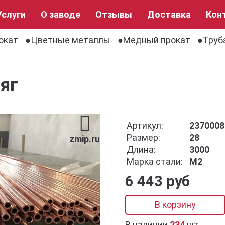
Услуги
О заводе
Отзывы
Доставка
Кон
окат
Цветные металлы
Медный прокат
Труб
яг
Артикул:
2370008
Размер:
28
zmip.ru
Длина:
3000
Марка стали:
М2
6 443 руб
В корзину
В наличии
234
шт