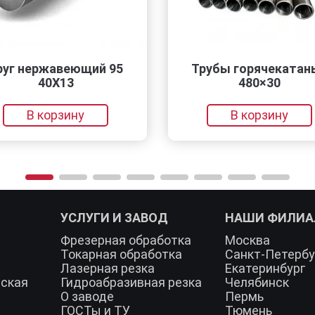
щий 95
Трубы горячекатаные
480×30
у
В корзину
УСЛУГИ И ЗАВОД
НАШИ ФИЛИ
Фрезерная обработка
Москва
Токарная обработка
Санкт-Петербу
Лазерная резка
Екатеринбург
еская
Гидроабразивная резка
Челябинск
О заводе
Пермь
ГОСТы и ТУ
Тюмень