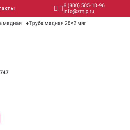
8 (800) 505-10-96
такты
info@zmip.ru
а медная
Труба медная 28×2 мяг
747