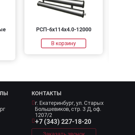
РСП-6x114x4.0-12000
Горячекатаный нерж
24х1200х3000 12Х1
В корзину
В корзину
АЛЫ
КОНТАКТЫ
г. Екатеринбург,
ул. Старых
рг
Большевиков, стр. 3 Д, оф.
1207/2
+7 (343) 227-18-20
Заказать звонок