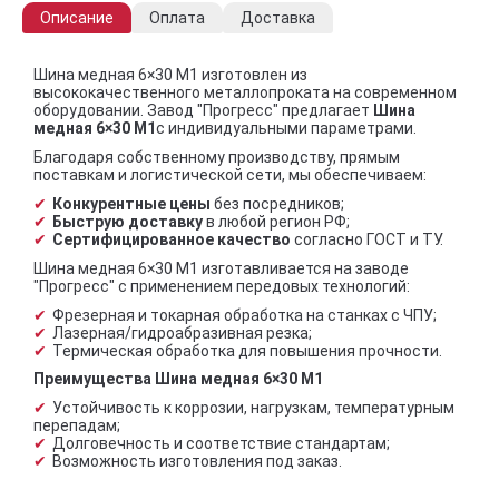
Описание
Оплата
Доставка
Шина медная 6×30 М1 изготовлен из
высококачественного металлопроката на современном
оборудовании. Завод "Прогресс" предлагает
Шина
медная 6×30 М1
с индивидуальными параметрами.
Благодаря собственному производству, прямым
поставкам и логистической сети, мы обеспечиваем:
Конкурентные цены
без посредников;
Быструю доставку
в любой регион РФ;
Сертифицированное качество
согласно ГОСТ и ТУ.
Шина медная 6×30 М1 изготавливается на заводе
"Прогресс" с применением передовых технологий:
Фрезерная и токарная обработка на станках с ЧПУ;
Лазерная/гидроабразивная резка;
Термическая обработка для повышения прочности.
Преимущества Шина медная 6×30 М1
Устойчивость к коррозии, нагрузкам, температурным
перепадам;
Долговечность и соответствие стандартам;
Возможность изготовления под заказ.