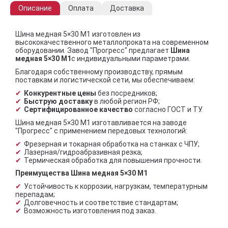
Описание
Оплата
Доставка
Шина медная 5×30 М1 изготовлен из
высококачественного металлопроката на современном
оборудовании. Завод "Прогресс" предлагает
Шина
медная 5×30 М1
с индивидуальными параметрами.
Благодаря собственному производству, прямым
поставкам и логистической сети, мы обеспечиваем:
Конкурентные цены
без посредников;
Быструю доставку
в любой регион РФ;
Сертифицированное качество
согласно ГОСТ и ТУ.
Шина медная 5×30 М1 изготавливается на заводе
"Прогресс" с применением передовых технологий:
Фрезерная и токарная обработка на станках с ЧПУ;
Лазерная/гидроабразивная резка;
Термическая обработка для повышения прочности.
Преимущества Шина медная 5×30 М1
Устойчивость к коррозии, нагрузкам, температурным
перепадам;
Долговечность и соответствие стандартам;
Возможность изготовления под заказ.