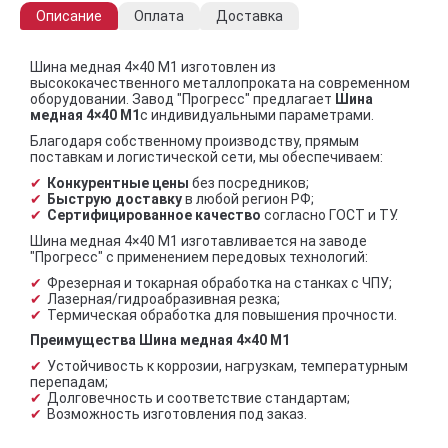
Описание
Оплата
Доставка
Шина медная 4×40 М1 изготовлен из
высококачественного металлопроката на современном
оборудовании. Завод "Прогресс" предлагает
Шина
медная 4×40 М1
с индивидуальными параметрами.
Благодаря собственному производству, прямым
поставкам и логистической сети, мы обеспечиваем:
Конкурентные цены
без посредников;
Быструю доставку
в любой регион РФ;
Сертифицированное качество
согласно ГОСТ и ТУ.
Шина медная 4×40 М1 изготавливается на заводе
"Прогресс" с применением передовых технологий:
Фрезерная и токарная обработка на станках с ЧПУ;
Лазерная/гидроабразивная резка;
Термическая обработка для повышения прочности.
Преимущества Шина медная 4×40 М1
Устойчивость к коррозии, нагрузкам, температурным
перепадам;
Долговечность и соответствие стандартам;
Возможность изготовления под заказ.