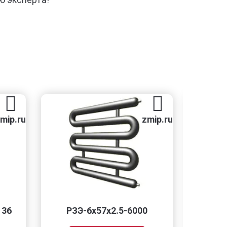
zmip.ru
zmi
ЗЭ-6x57x2.5-6000
Круг дюралевый 130 Р
Техприемка Д16Т