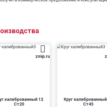
роизводства
zmip.ru
zmip.ru
й 12
Круг калиброванный 36
Р
Ст45