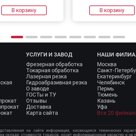
В корзину
УСЛУГИ И ЗАВОД
НАШИ ФИЛИ
Фрезерная обработка
Москва
Токарная обработка
Санкт-Петербу
Лазерная резка
Екатеринбург
еская
Гидроабразивная резка
Челябинск
О заводе
Пермь
ГОСТы и ТУ
Тюмень
прокат
Отзывы
Казань
опрокат
Доставка
Уфа
рокат
Карта сайта
Все 20 филиал
дставленная на сайте информация, касающаяся технических характ
 на складе, стоимости товаров, носит информационный характер и ни п