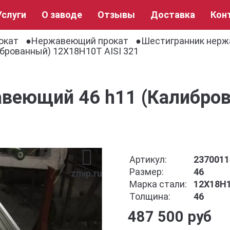
Услуги
О заводе
Отзывы
Доставка
Кон
окат
Нержавеющий прокат
Шестигранник нер
брованный) 12Х18Н10Т AISI 321
веющий 46 h11 (Калибро
Артикул:
2370011
Размер:
46
zmip.ru
Марка стали:
12Х18Н1
Толщина:
46
487 500 руб