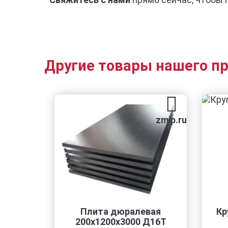
Другие товары нашего п
zmip.ru
Плита дюралевая
Круг калиброванны
200x1200x3000 Д16Т
Ст20