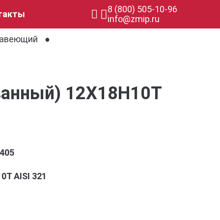
8 (800) 505-10-96
такты
info@zmip.ru
жавеющий
ванный) 12Х18Н10Т
405
0Т AISI 321