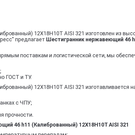
брованный) 12Х18Н10Т AISI 321 изготовлен из выс
гресс" предлагает
Шестигранник нержавеющий 46 h1
прямым поставкам и логистической сети, мы обеспе
;
о ГОСТ и ТУ.
брованный) 12Х18Н10Т AISI 321 изготавливается на
анках с ЧПУ;
я прочности.
ий 46 h11 (Калиброванный) 12Х18Н10Т AISI 321
 температурным перепадам;