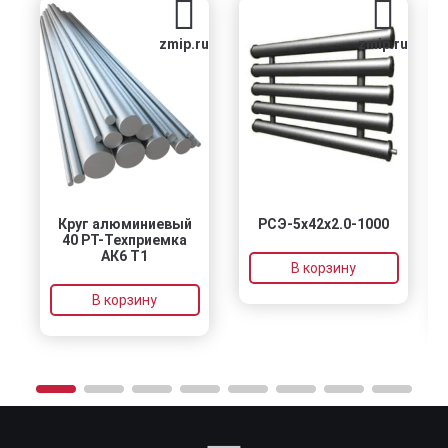
zmip.ru
zmip.ru
Круг алюминиевый
РСЭ-5x42x2.0-1000
40 РТ-Техприемка
1.2
АК6 Т1
304
В корзину
В корзину