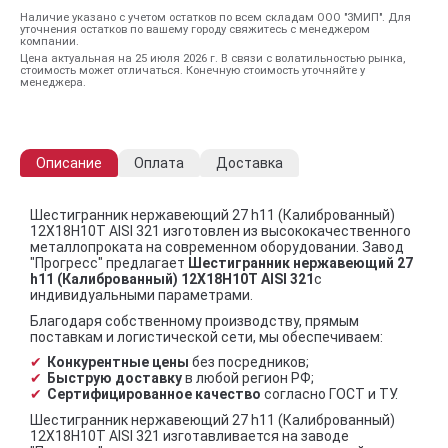
Наличие указано с учетом остатков по всем складам ООО "ЗМИП". Для
уточнения остатков по вашему городу свяжитесь с менеджером
компании.
Цена актуальная на 25 июля 2026 г. В связи с волатильностью рынка,
стоимость может отличаться. Конечную стоимость уточняйте у
менеджера.
Описание
Оплата
Доставка
Шестигранник нержавеющий 27 h11 (Калиброванный)
12Х18Н10Т AISI 321 изготовлен из высококачественного
металлопроката на современном оборудовании. Завод
"Прогресс" предлагает
Шестигранник нержавеющий 27
h11 (Калиброванный) 12Х18Н10Т AISI 321
с
индивидуальными параметрами.
Благодаря собственному производству, прямым
поставкам и логистической сети, мы обеспечиваем:
Конкурентные цены
без посредников;
Быструю доставку
в любой регион РФ;
Сертифицированное качество
согласно ГОСТ и ТУ.
Шестигранник нержавеющий 27 h11 (Калиброванный)
12Х18Н10Т AISI 321 изготавливается на заводе