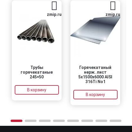
zmip.ru
zmip.ru
Трубы
Горячекатаный
горячекатаные
нерж. лист
245×50
5х1500х6000 AISI
316Ti No1
В корзину
В корзину