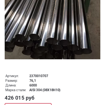
Артикул:
2370010707
Размер:
76,1
Длина:
6000
Марка стали:
AISI 304 (08Х18Н10)
426 015 руб