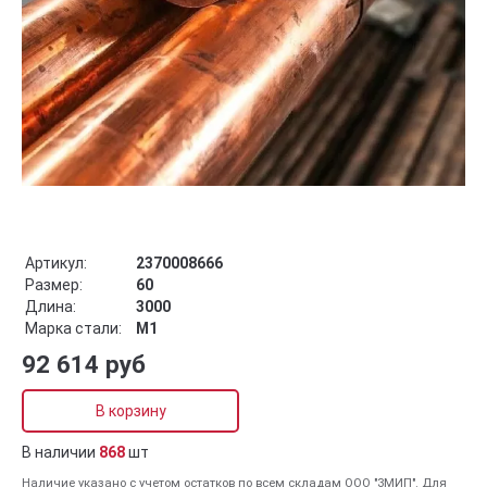
Артикул:
2370008666
Размер:
60
Длина:
3000
Марка стали:
М1
92 614 руб
В корзину
В наличии
868
шт
Наличие указано с учетом остатков по всем складам ООО "ЗМИП". Для