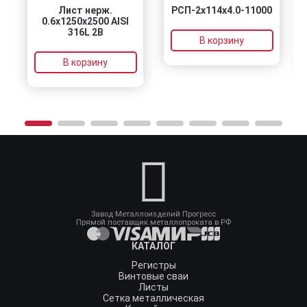
Лист нерж.
РСП-2x114x4.0-11000
Кр
0.6х1250х2500 AISI
316L 2B
В корзину
В корзину
Завод Металлоизделий Прогресс
Прямой поставщик металлопроката в РФ
КАТАЛОГ
Регистры
Винтовые сваи
Листы
Сетка металлическая