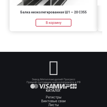
Балка низколегированная Ш1 — 20 С355
Т
В корзину
Завод Металлоизделий Прогресс
Прямой поставщик металлопроката в РФ
КАТАЛОГ
Регистры
Винтовые сваи
Листы