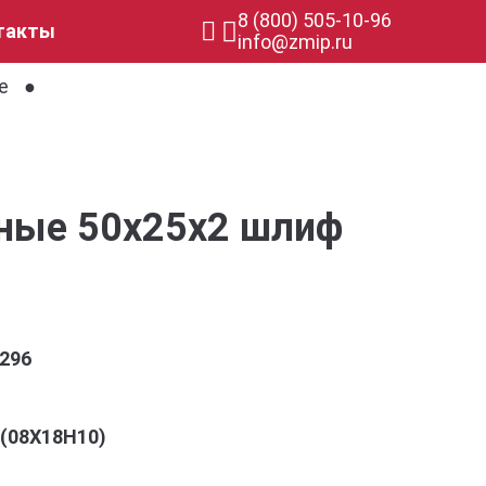
8 (800) 505-10-96
такты
info@zmip.ru
е
ьные 50x25x2 шлиф
296
4 (08Х18Н10)