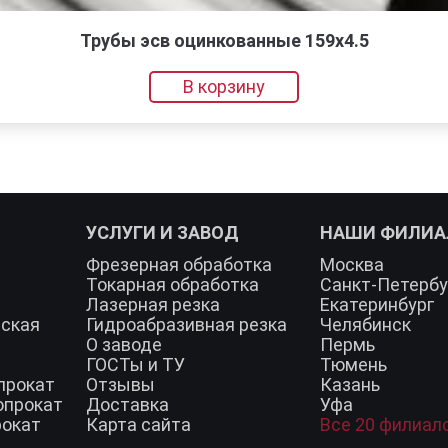
Трубы эсв оцинкованные 159х4.5
В корзину
УСЛУГИ И ЗАВОД
НАШИ ФИЛИ
Фрезерная обработка
Москва
Токарная обработка
Санкт-Петербу
Лазерная резка
Екатеринбург
еская
Гидроабразивная резка
Челябинск
О заводе
Пермь
ГОСТы и ТУ
Тюмень
прокат
Отзывы
Казань
опрокат
Доставка
Уфа
рокат
Карта сайта
Все 20 филиал