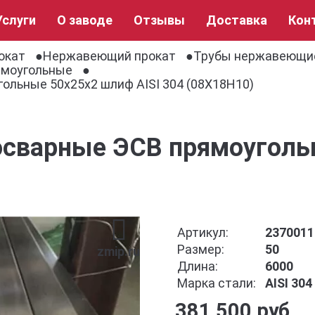
Услуги
О заводе
Отзывы
Доставка
Кон
окат
Нержавеющий прокат
Трубы нержавеющи
ямоугольные
ольные 50x25x2 шлиф AISI 304 (08Х18Н10)
осварные ЭСВ прямоугол
Артикул:
2370011
Размер:
50
zmip.ru
Длина:
6000
Марка стали:
AISI 30
381 500 руб