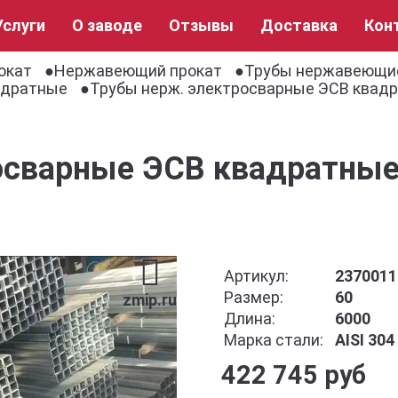
Услуги
О заводе
Отзывы
Доставка
Кон
окат
Нержавеющий прокат
Трубы нержавеющи
адратные
Трубы нерж. электросварные ЭСВ квадр
осварные ЭСВ квадратные 
Артикул:
2370011
Размер:
60
zmip.ru
Длина:
6000
Марка стали:
AISI 30
422 745 руб