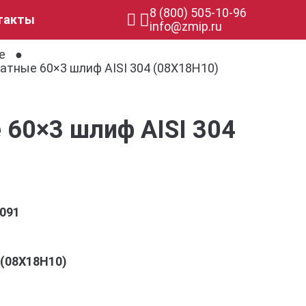
8 (800) 505-10-96
такты
info@zmip.ru
е
атные 60×3 шлиф AISI 304 (08Х18Н10)
60×3 шлиф AISI 304
091
4 (08Х18Н10)