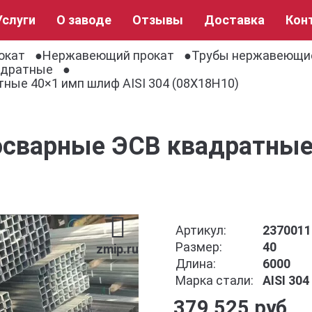
Услуги
О заводе
Отзывы
Доставка
Кон
окат
Нержавеющий прокат
Трубы нержавеющи
адратные
ные 40×1 имп шлиф AISI 304 (08Х18Н10)
осварные ЭСВ квадратные
Артикул:
2370011
Размер:
40
zmip.ru
Длина:
6000
Марка стали:
AISI 30
379 525 руб