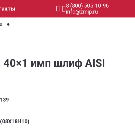
8 (800) 505-10-96
такты
info@zmip.ru
е
 40×1 имп шлиф AISI
139
4 (08Х18Н10)