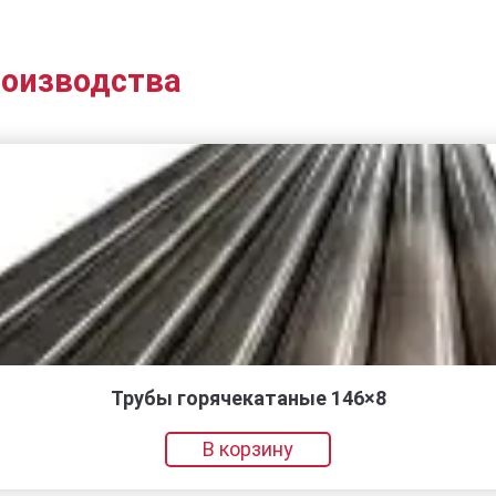
роизводства
Трубы горячекатаные 146×8
В корзину