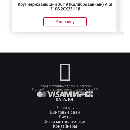
Круг нержавеющий 36 h9 (Калиброванный) AISI
Го
310S 20Х23Н18
В корзину
Завод Металлоизделий Прогресс
Прямой поставщик металлопроката в РФ
КАТАЛОГ
Регистры
Винтовые сваи
Листы
Сетка металлическая
Контейнеры