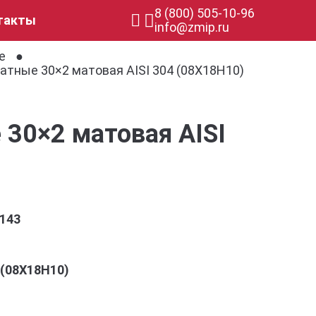
8 (800) 505-10-96
такты
info@zmip.ru
е
тные 30×2 матовая AISI 304 (08Х18Н10)
30×2 матовая AISI
143
4 (08Х18Н10)