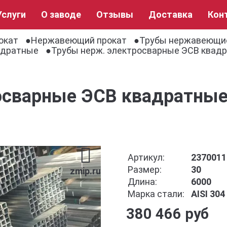
Услуги
О заводе
Отзывы
Доставка
Кон
окат
Нержавеющий прокат
Трубы нержавеющи
адратные
Трубы нерж. электросварные ЭСВ квадра
осварные ЭСВ квадратные 
Артикул:
2370011
Размер:
30
zmip.ru
Длина:
6000
Марка стали:
AISI 30
380 466 руб