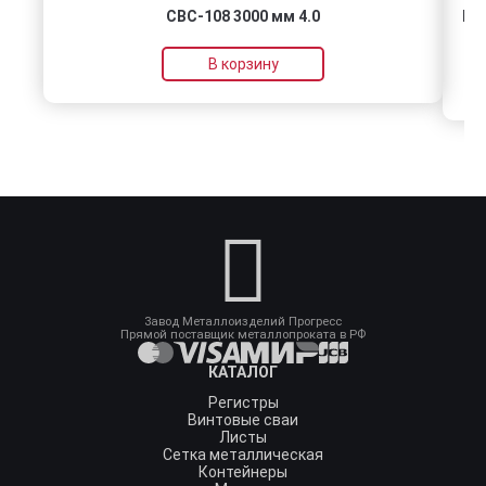
СВС-108 3000 мм 4.0
Пл
В корзину
Завод Металлоизделий Прогресс
Прямой поставщик металлопроката в РФ
КАТАЛОГ
Регистры
Винтовые сваи
Листы
Сетка металлическая
Контейнеры