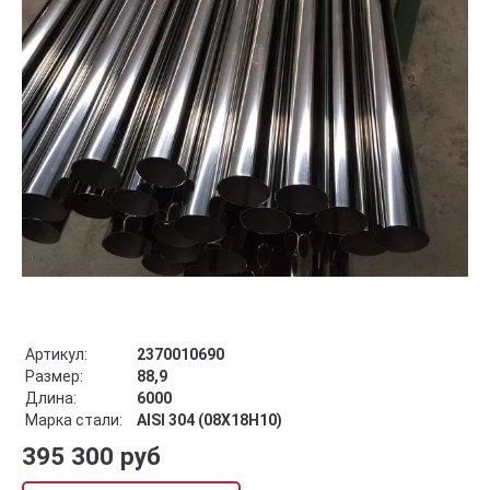
Артикул:
2370010690
Размер:
88,9
Длина:
6000
Марка стали:
AISI 304 (08Х18Н10)
395 300 руб