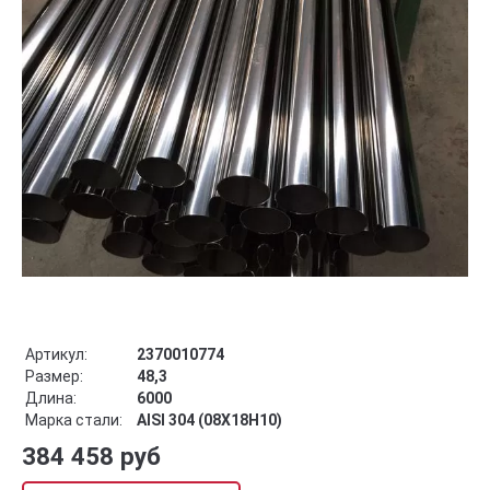
Артикул:
2370010774
Размер:
48,3
Длина:
6000
Марка стали:
AISI 304 (08Х18Н10)
384 458 руб