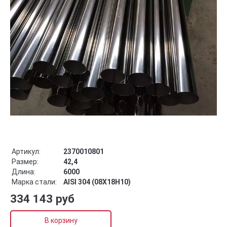
Артикул:
2370010801
Размер:
42,4
Длина:
6000
Марка стали:
AISI 304 (08Х18Н10)
334 143 руб
В корзину