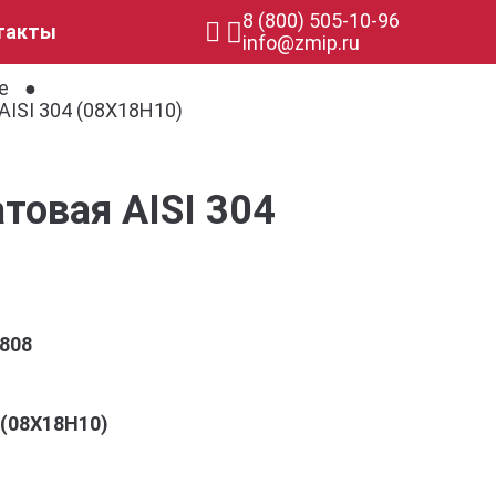
8 (800) 505-10-96
такты
info@zmip.ru
е
ISI 304 (08Х18Н10)
товая AISI 304
808
4 (08Х18Н10)