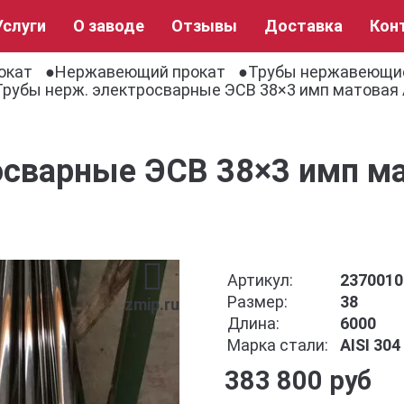
Услуги
О заводе
Отзывы
Доставка
Кон
окат
Нержавеющий прокат
Трубы нержавеющи
Трубы нерж. электросварные ЭСВ 38×3 имп матовая A
сварные ЭСВ 38×3 имп ма
Артикул:
2370010
Размер:
38
zmip.ru
Длина:
6000
Марка стали:
AISI 30
383 800 руб