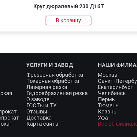
Круг дюралевый 230 Д16Т
В корзину
УСЛУГИ И ЗАВОД
НАШИ ФИЛИ
Фрезерная обработка
Москва
Токарная обработка
Санкт-Петербу
Лазерная резка
Екатеринбург
еская
Гидроабразивная резка
Челябинск
О заводе
Пермь
ГОСТы и ТУ
Тюмень
прокат
Отзывы
Казань
опрокат
Доставка
Уфа
рокат
Карта сайта
Все 20 филиал