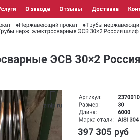
Услуги
О заводе
Отзывы
Доставка
Кон
окат
Нержавеющий прокат
Трубы нержавеющи
Трубы нерж. электросварные ЭСВ 30×2 Россия шлиф A
сварные ЭСВ 30×2 Россия
Артикул:
2370010
Размер:
30
zmip.ru
Длина:
6000
Марка стали:
AISI 30
397 305 руб