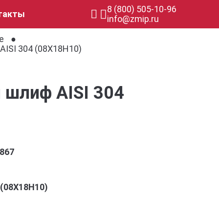
8 (800) 505-10-96
такты
info@zmip.ru
е
ISI 304 (08Х18Н10)
 шлиф AISI 304
867
4 (08Х18Н10)