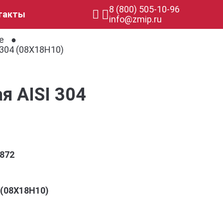
8 (800) 505-10-96
такты
info@zmip.ru
е
304 (08Х18Н10)
я AISI 304
872
4 (08Х18Н10)