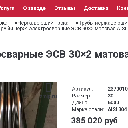
Услуги
О заводе
Отзывы
Доставка
Кон
окат
Нержавеющий прокат
Трубы нержавеющи
Трубы нерж. электросварные ЭСВ 30×2 матовая AISI 
сварные ЭСВ 30×2 матова
Артикул:
2370010
Размер:
30
zmip.ru
Длина:
6000
Марка стали:
AISI 30
385 020 руб