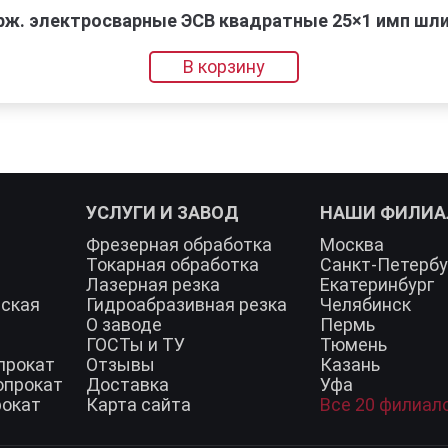
рж. электросварные ЭСВ квадратные 25×1 имп шлиф
В корзину
УСЛУГИ И ЗАВОД
НАШИ ФИЛИ
Фрезерная обработка
Москва
Токарная обработка
Санкт-Петербу
Лазерная резка
Екатеринбург
еская
Гидроабразивная резка
Челябинск
О заводе
Пермь
ГОСТы и ТУ
Тюмень
прокат
Отзывы
Казань
опрокат
Доставка
Уфа
рокат
Карта сайта
Все 20 филиал