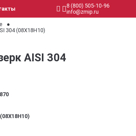
8 (800) 505-10-96
такты
info@zmip.ru
е
SI 304 (08Х18Н10)
ерк AISI 304
870
4 (08Х18Н10)