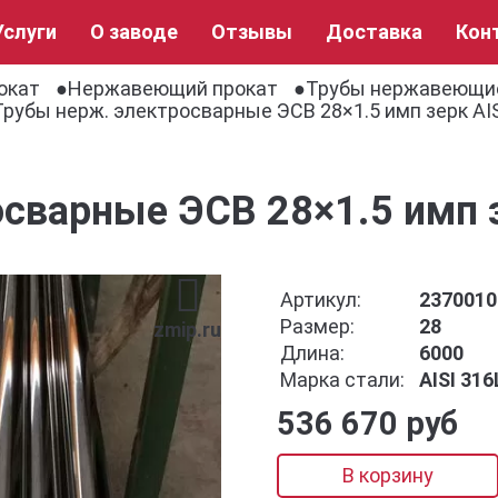
Услуги
О заводе
Отзывы
Доставка
Кон
окат
Нержавеющий прокат
Трубы нержавеющи
Трубы нерж. электросварные ЭСВ 28×1.5 имп зерк AIS
сварные ЭСВ 28×1.5 имп з
Артикул:
2370010
Размер:
28
zmip.ru
Длина:
6000
Марка стали:
AISI 316
536 670 руб
В корзину