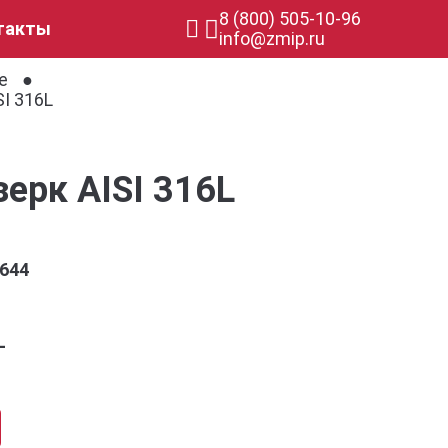
8 (800) 505-10-96
такты
info@zmip.ru
е
I 316L
ерк AISI 316L
644
L