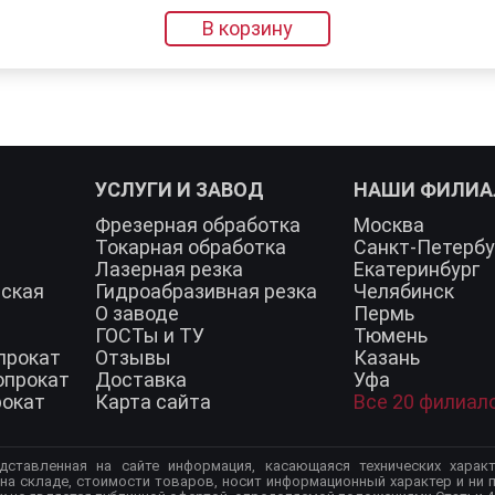
В корзину
УСЛУГИ И ЗАВОД
НАШИ ФИЛИ
Фрезерная обработка
Москва
Токарная обработка
Санкт-Петербу
Лазерная резка
Екатеринбург
еская
Гидроабразивная резка
Челябинск
О заводе
Пермь
ГОСТы и ТУ
Тюмень
прокат
Отзывы
Казань
опрокат
Доставка
Уфа
рокат
Карта сайта
Все 20 филиал
дставленная на сайте информация, касающаяся технических характ
 на складе, стоимости товаров, носит информационный характер и ни п