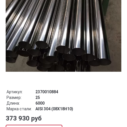
Артикул:
2370010884
Размер:
25
Длина:
6000
Марка стали:
AISI 304 (08Х18Н10)
373 930 руб