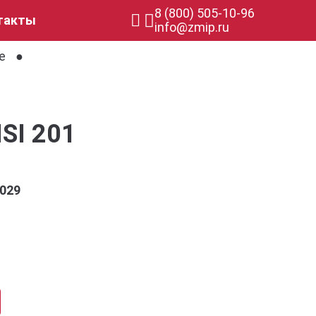
8 (800) 505-10-96
такты
info@zmip.ru
е
SI 201
029