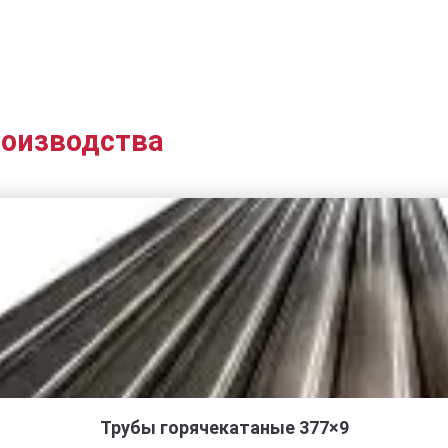
роизводства
Трубы горячекатаные 377×9