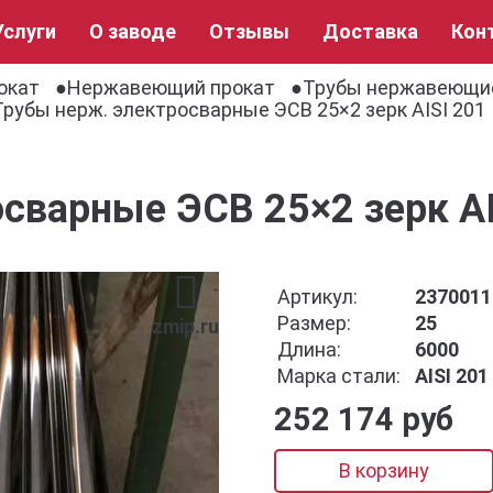
Услуги
О заводе
Отзывы
Доставка
Кон
окат
Нержавеющий прокат
Трубы нержавеющи
Трубы нерж. электросварные ЭСВ 25×2 зерк AISI 201
сварные ЭСВ 25×2 зерк AI
Артикул:
2370011
Размер:
25
zmip.ru
Длина:
6000
Марка стали:
AISI 201
252 174 руб
В корзину