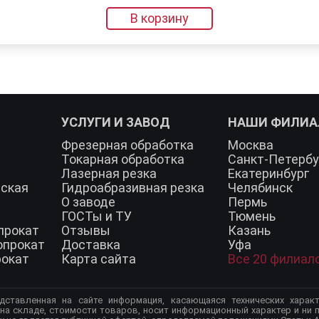
В корзину
УСЛУГИ И ЗАВОД
НАШИ ФИЛИ
Фрезерная обработка
Москва
Токарная обработка
Санкт-Петербу
Лазерная резка
Екатеринбург
еская
Гидроабразивная резка
Челябинск
О заводе
Пермь
ГОСТы и ТУ
Тюмень
прокат
Отзывы
Казань
опрокат
Доставка
Уфа
рокат
Карта сайта
Все 20 филиал
дставленная на сайте информация, касающаяся технических характ
 на складе, стоимости товаров, носит информационный характер и ни п