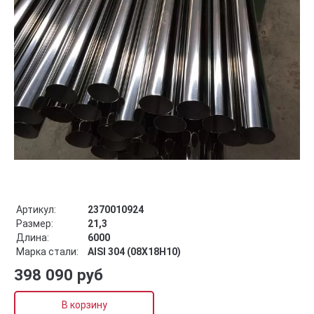
Артикул:
2370010924
Размер:
21,3
Длина:
6000
Марка стали:
AISI 304 (08Х18Н10)
398 090 руб
В корзину