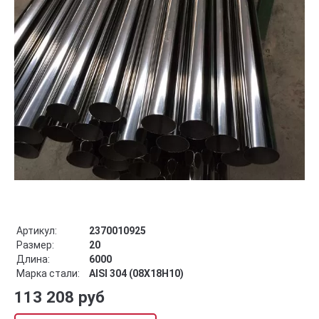
Артикул:
2370010925
Размер:
20
Длина:
6000
Марка стали:
AISI 304 (08Х18Н10)
113 208 руб