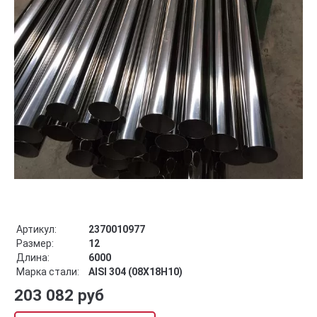
Артикул:
2370010977
Размер:
12
Длина:
6000
Марка стали:
AISI 304 (08Х18Н10)
203 082 руб