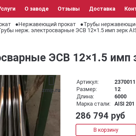
Услуги
О заводе
Отзывы
Доставка
Кон
окат
Нержавеющий прокат
Трубы нержавеющи
Трубы нерж. электросварные ЭСВ 12×1.5 имп зерк AIS
сварные ЭСВ 12×1.5 имп з
Артикул:
2370011
Размер:
12
zmip.ru
Длина:
6000
Марка стали:
AISI 201
286 794 руб
В корзину