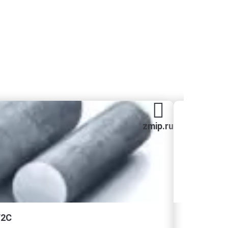
zmip.ru
Г2С