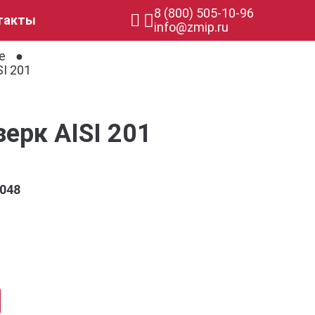
8 (800) 505-10-96
такты
info@zmip.ru
е
I 201
ерк AISI 201
048