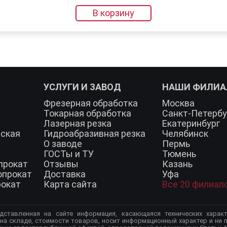
В корзину
УСЛУГИ И ЗАВОД
НАШИ ФИЛИ
Фрезерная обработка
Москва
Токарная обработка
Санкт-Петербу
Лазерная резка
Екатеринбург
еская
Гидроабразивная резка
Челябинск
О заводе
Пермь
ГОСТы и ТУ
Тюмень
прокат
Отзывы
Казань
опрокат
Доставка
Уфа
рокат
Карта сайта
Все 20 филиал
дставленная на сайте информация, касающаяся технических характ
 на складе, стоимости товаров, носит информационный характер и ни п