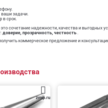
ефону.
 ваши задачи.
 в срок.
 это сочетание надежности, качества и выгодных у
у:
доверие, прозрачность, честность
.
получить коммерческое предложение и консультаци
роизводства
zmip.ru
zmip.ru