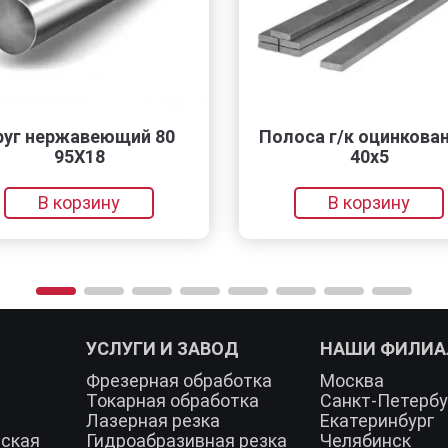
жавеющий 80
Полоса г/к оцинкованная
5Х18
40х5
корзину
В корзину
УСЛУГИ И ЗАВОД
НАШИ ФИЛИ
Фрезерная обработка
Москва
Токарная обработка
Санкт-Петербу
Лазерная резка
Екатеринбург
еская
Гидроабразивная резка
Челябинск