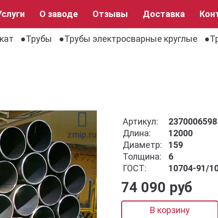
Услуги
О заводе
Отзывы
Доставка
Кон
кат
Трубы
Трубы электросварные круглые
Т
Артикул:
2370006598
Длина:
12000
zmip.ru
Диаметр:
159
Толщина:
6
ГОСТ:
10704-91/1
74 090 руб
В корзину