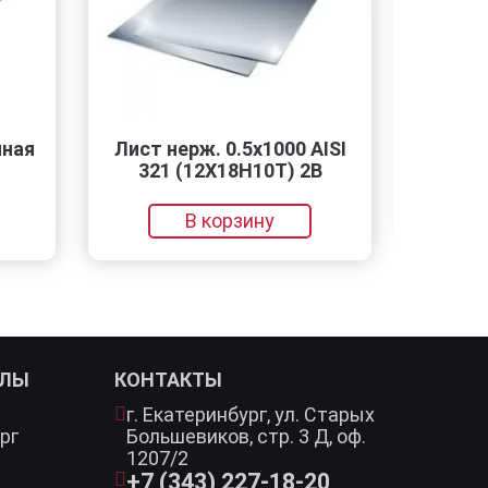
Лист нерж. 0.5х1000 AISI
РСП-2x108x
321 (12Х18Н10Т) 2B
В кор
В корзину
АЛЫ
КОНТАКТЫ
г. Екатеринбург,
ул. Старых
рг
Большевиков, стр. 3 Д, оф.
1207/2
+7 (343) 227-18-20