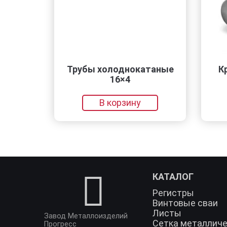
Трубы холоднокатаные
Круг нер
16×4
9
В корзину
В 
КАТАЛОГ
Регистры
Винтовые сваи
Листы
Завод Металлоизделий
Сетка металлич
Прогресс