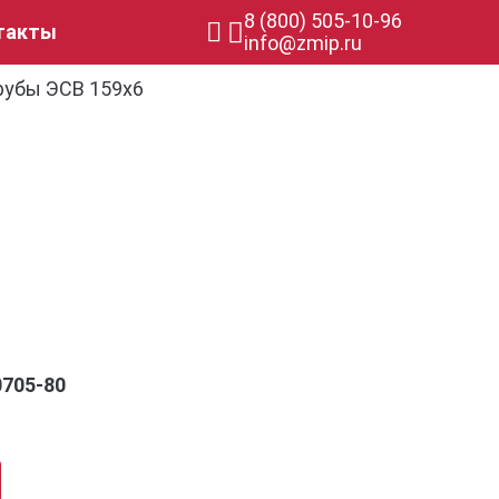
8 (800) 505-10-96
такты
info@zmip.ru
рубы ЭСВ 159х6
0705-80