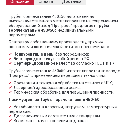
Описание
Оплата
Доставка
Трубы горячекатаные 450×50 изготовлен из
высококачественного металлопроката на современном
оборудовании. Завод "Прогресс" предлагает
Трубы
горячекатаные 450×50
с индивидуальными
параметрами.
Благодаря собственному производству, прямым
поставкам и логистической сети, мы обеспечиваем:
Конкурентные цены
без посредников;
Быструю доставку
в любой регион РФ;
Сертифицированное качество
согласно ГОСТ и ТУ.
Трубы горячекатаные 450×50 изготавливается на заводе
"Прогресс" с применением передовых технологий:
Фрезерная и токарная обработка на станках с ЧПУ;
Лазерная/гидроабразивная резка;
Термическая обработка для повышения прочности.
Преимущества Трубы горячекатаные 450×50
Устойчивость к коррозии, нагрузкам, температурным
перепадам;
Долговечность и соответствие стандартам;
Возможность изготовления под заказ.